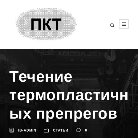
Течение
термопластичн
ых препрегов
IB-ADMIN
СТАТЬИ
0